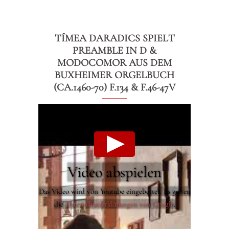
TÍMEA DARADICS SPIELT
PREAMBLE IN D &
MODOCOMOR AUS DEM
BUXHEIMER ORGELBUCH
(CA.1460-70) F.134 & F.46-47V
Video abspielen
Das Video wird von Youtube eingebettet. Es gelten
die
Datenschutzerklärungen von Google
.