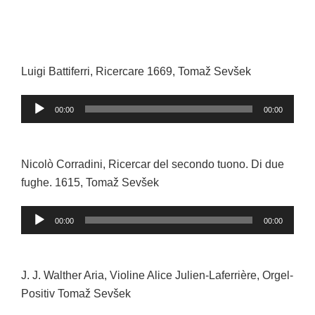
Luigi Battiferri, Ricercare 1669, Tomaž Sevšek
Audio-
00:00
00:00
Player
Nicolò Corradini, Ricercar del secondo tuono. Di due
fughe. 1615, Tomaž Sevšek
Audio-
00:00
00:00
Player
J. J. Walther Aria, Violine Alice Julien-Laferrière, Orgel-
Positiv Tomaž Sevšek