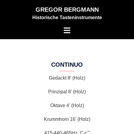
Zum
GREGOR BERGMANN
Inhalt
Historische Tasteninstrumente
springen
Menü
umschalten
CONTINUO
Gedackt 8' (Holz)
Prinzipal 8' (Holz)
Oktave 4' (Holz)
Krummhorn 16' (Holz)
415-440-465Hz, C-c'''