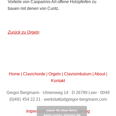
Vorteile von Casparinis Art offene Holzpfeifen zu
bauen mit denen von Cuntz.
Zurück zu Orgeln
Home
|
Clavichorde
|
Orgeln
|
Clavisimbalum
|
About
|
Kontakt
Gregor Bergmann · Ulmenweg 14 · D 26789 Leer · 0049
(0)491 454 22 21 · werkstatt(at)gregor-bergmann.com
Indem Sie diese Seiten
Impressum
|
Datenschutzerklärung
weiter nutzen, stimmen Sie