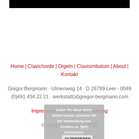
Home
|
Clavichorde
|
Orgeln
|
Clavisimbalum
|
About
|
Kontakt
Gregor Bergmann · Ulmenweg 14 · D 26789 Leer · 0049
(0)491 454 22 21 · werkstatt(at)gregor-bergmann.com
Indem Sie diese Seiten
Impressum
|
Datenschutzerklärung
weiter nutzen, stimmen Sie
der Verwendung von
© Gregor Bergmann 2026
Cookies zu.
Mehr
Information
AKZEPTIEREN