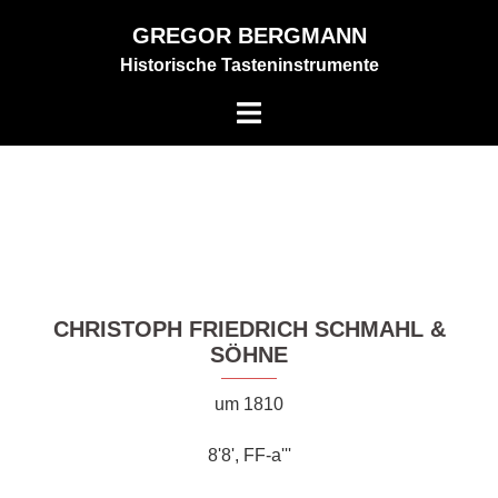
Zum
GREGOR BERGMANN
Inhalt
Historische Tasteninstrumente
springen
Menü
umschalten
CHRISTOPH FRIEDRICH SCHMAHL &
SÖHNE
um 1810
8'8', FF-a'''