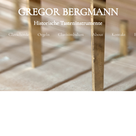
GREGOR BERGMANN
Historische Tasteninstrumente
Clavichorde
Orgeln
Clavisimbalum
About
Kontakt
E